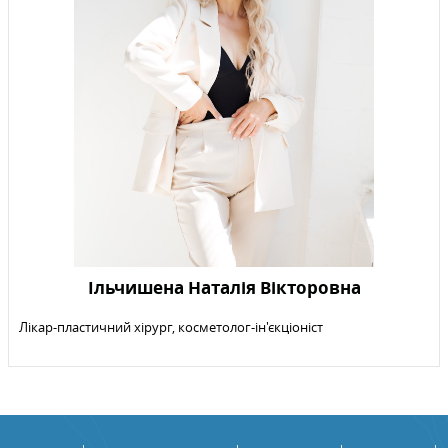
Ільчишена Наталiя Вiкторовна
Лiкар-пластичний хірург, косметолог-ін'єкціоніст