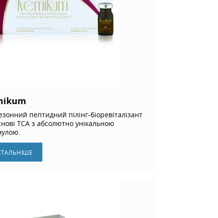
mikum
езонний пептидний пілінг-біоревіталізант
снові TCA з абсолютно унікальною
улою.
ЕТАЛЬНIШЕ