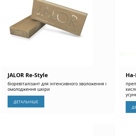
JALOR Re-Style
Ha-
біоревіталізант для інтенсивного зволоження і
преп
омолодження шкіри
кисл
усун
ДЕТАЛЬНIШЕ
Д