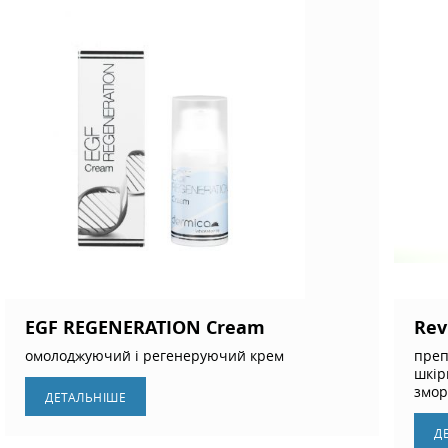
EGF REGENERATION Cream
Rev
омолоджуючий і регенеруючий крем
преп
шкір
змор
ДЕТАЛЬНIШЕ
Д