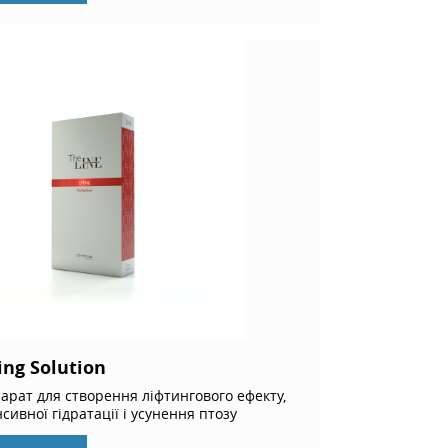
ting Solution
арат для створення ліфтингового ефекту,
нсивної гідратації і усунення птозу