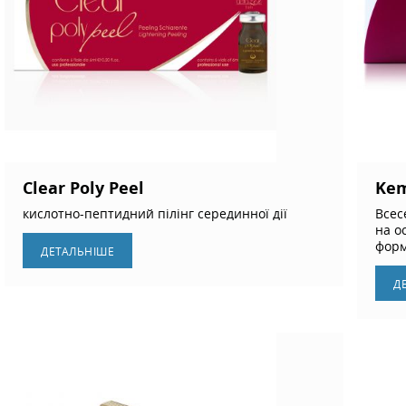
Clear Poly Peel
Ke
кислотно-пептидний пілінг серединної дії
Всес
на о
форм
ДЕТАЛЬНIШЕ
Д