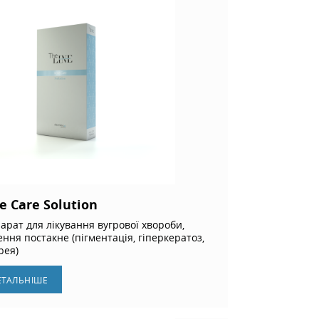
e Care Solution
арат для лікування вугрової хвороби,
ення постакне (пігментація, гіперкератоз,
рея)
ЕТАЛЬНIШЕ