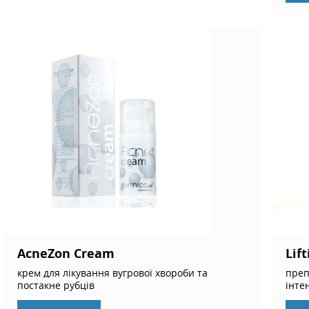
AcneZon Cream
Lif
крем для лікування вугрової хвороби та
преп
постакне рубців
інте