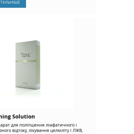
ЕТАЛЬНIШЕ
ming Solution
арат для поліпшення лімфатичного і
зного відтоку, лікування целюліту і ЛЖВ,