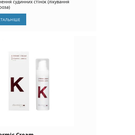
нення судинних стінок (лікування
роза)
ЕТАЛЬНIШЕ
ermic Cream