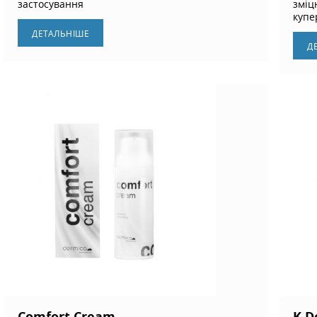
застосування
зміц
купе
ДЕТАЛЬНIШЕ
Д
Comfort Cream
K D