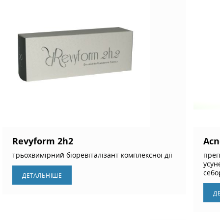
Revyform 2h2
Acn
трьохвимірний біоревіталізант комплексної дії
преп
усун
себо
ДЕТАЛЬНIШЕ
Д