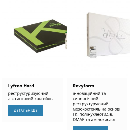
Lyfton Hard
Revyform
реструктуризуючий
інноваційний та
ліфтинговий коктейль
синергічний
реструктуруючий
мезококтейль на основі
ДЕТАЛЬНIШЕ
ГК, полінуклеотидів,
DMAE та амінокислот