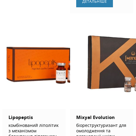
ДЕТАЛЬНIШЕ
Lipopeptis
Mixyal Evolution
комбінований ліполітик
біореструктуризант для
з механізмом
омолодження та