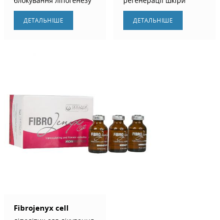
блокування ліпогенезу
регенерації шкіри
ДЕТАЛЬНIШЕ
ДЕТАЛЬНIШЕ
Fibrojenyx cell