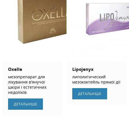
Oxelle
Lipojenyx
мезопрепарат для
липолитический
лікування в'янучої
мезококтейль прямої дії
шкіри і естетичних
недоліків
ДЕТАЛЬНIШЕ
ДЕТАЛЬНIШЕ