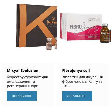
Mixyal Evolution
Fibrojenyx cell
біореструктуризант для
ліполітик для лікування
омолодження та
фіброзного целюліту та
регенерації шкіри
ЛЖО
ДЕТАЛЬНIШЕ
ДЕТАЛЬНIШЕ