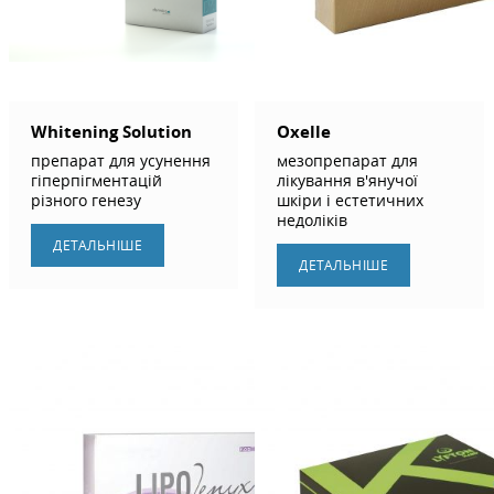
Whitening Solution
Oxelle
препарат для усунення
мезопрепарат для
гіперпігментацій
лікування в'янучої
різного генезу
шкіри і естетичних
недоліків
ДЕТАЛЬНIШЕ
ДЕТАЛЬНIШЕ