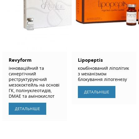
Revyform
Lipopeptis
інноваційний та
комбінований ліполітик
синергічний
з механізмом
реструктуруючий
блокування ліпогенезу
мезококтейль на основі
ГК, полінуклеотидів,
ДЕТАЛЬНIШЕ
DMAE та амінокислот
ДЕТАЛЬНIШЕ