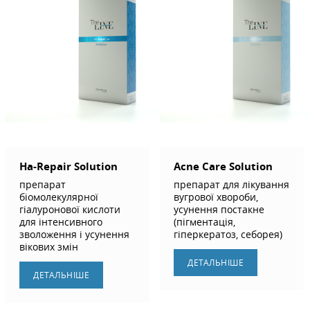
Ha-Repair Solution
Acne Care Solution
препарат
препарат для лікування
біомолекулярної
вугрової хвороби,
гіалуронової кислоти
усунення постакне
для інтенсивного
(пігментація,
зволоження і усунення
гіперкератоз, себорея)
вікових змін
ДЕТАЛЬНIШЕ
ДЕТАЛЬНIШЕ