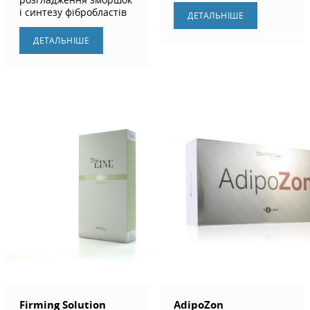
і синтезу фібробластів
ДЕТАЛЬНIШЕ
ДЕТАЛЬНIШЕ
Firming Solution
AdipoZon