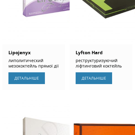
Lipojenyx
Lyfton Hard
липолитический
реструктуризуючий
мезококтейль прямої дії
ліфтинговий коктейль
ДЕТАЛЬНIШЕ
ДЕТАЛЬНIШЕ