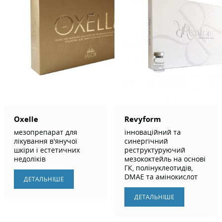
Oxelle
Revyform
мезопрепарат для
інноваційний та
лікування в'янучої
синергічний
шкіри і естетичних
реструктуруючий
недоліків
мезококтейль на основі
ГК, полінуклеотидів,
DMAE та амінокислот
ДЕТАЛЬНIШЕ
ДЕТАЛЬНIШЕ