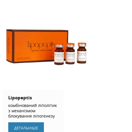
Lipopeptis
комбінований ліполітик
з механізмом
блокування ліпогенезу
ДЕТАЛЬНIШЕ