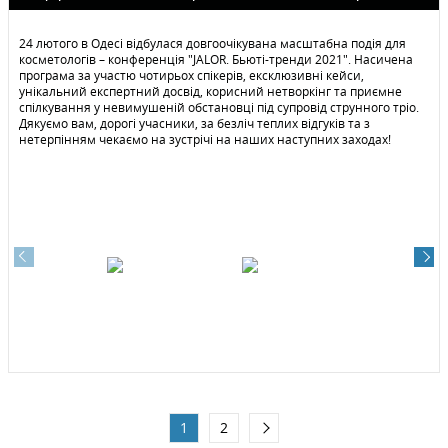
24 лютого в Одесі відбулася довгоочікувана масштабна подія для
косметологів – конференція "JALOR. Бьюті-тренди 2021". Насичена
програма за участю чотирьох спікерів, ексклюзивні кейси,
унікальний експертний досвід, корисний нетворкінг та приємне
спілкування у невимушеній обстановці під супровід струнного тріо.
Дякуємо вам, дорогі учасники, за безліч теплих відгуків та з
нетерпінням чекаємо на зустрічі на наших наступних заходах!
1
2