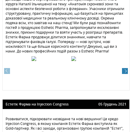
хірурга Наталії Ільчишеної на тему: «Анатомія скроневої зони та
основні аспекти безпечної роботи з філерами». Учасники отримали
структуровану, практичну інформацію, що базується на принципах
доказової медицини та реальному клінічному досвіді. Окрема
подяка всім, хто завітав на наш стенд! Ми були раді познайомити
гостей з продукцією Esthetic Pharma, запропонувати ексклюзивні
знижки, приємні подарунки та взяти участь у розіграші препаратів.
Естетік Фарма продовжує ділитися знаннями, навчати та
підтримувати фахівців галузі. Попереду — нові зустрічі, нові
можливості та ще більше корисного контенту! Дякуємо, що ви з
нами. До нових професійних подій разом з Esthetic Pharma!
Естетiк Фарма на Injection Congress
05 Грудень 2021
Розвиватися, підкорювати незвідане та нові вершини! Це кредо
Injection Congress, в якому компанія Естетік Фарма виступила як
Gold-партнер. Як і всі заходи, організовані групою компаній "Естет",