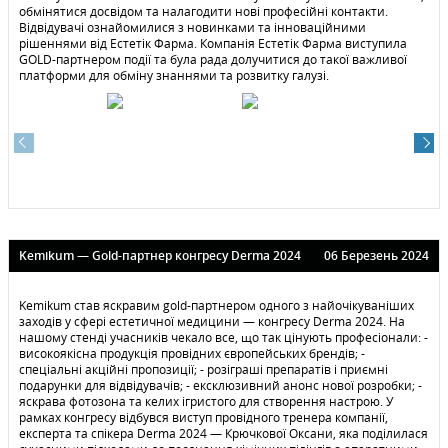
обмінятися досвідом та налагодити нові професійні контакти.
Відвідувачі ознайомилися з новинками та інноваційними
рішеннями від Естетік Фарма. Компанія Естетік Фарма виступила
GOLD-партнером події та була рада долучитися до такої важливої
платформи для обміну знаннями та розвитку галузі.
Kemikum — Gold-партнер конгресу Derma 2024
06 Березень 2024
Kemikum став яскравим gold-партнером одного з найочікуваніших
заходів у сфері естетичної медицини — конгресу Derma 2024. На
нашому стенді учасників чекало все, що так цінують професіонали: -
високоякісна продукція провідних європейських брендів; -
спеціальні акційні пропозиції; - розіграші препаратів і приємні
подарунки для відвідувачів; - ексклюзивний анонс нової розробки; -
яскрава фотозона та келих ігристого для створення настрою. У
рамках конгресу відбувся виступ провідного тренера компанії,
експерта та спікера Derma 2024 — Крючкової Оксани, яка поділилася