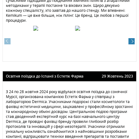
сучасними підходами до поєднання хімічних пілінгів з апаратними
методиками у терапії постакне та вікових змін. Щиро дякуємо
кожному спеціалісту, хто завітав до нашого стенду. Ми впевнені:
Kemikum — це вже більше, ніж пілінг. Це бренд. Це любов з першої
процедури.
Освітня поїздка до Іспанії з Естетiк Фарма
29 Жовтень 2023
З 24 по 28 жовтня 2024 року відбулася освітня поїздка до сонячної
Мурсії, організована компанією Естетiк Фарма у співпраці з
лабораторією Dermica. Учасниками подорожі стали косметологи та
фахівці естетичної медицини, зацікавлені у професійному зростанні
та міжнародному обміні досвідом. Центральною подією програми
став дводенний експертний курс на базі навчального центру
Dermica, де провідні фахівці бренду провели глибокий розбір
протоколів та інновацій у сфері мезотерапії. Учасники отримали
унікальну можливість ознайомитися з найновішими розробками
компанії, відпрацювати техніки введення препаратів та поставити