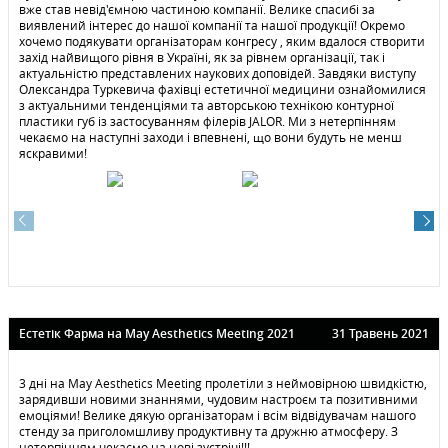
вже став невід'ємною частиною компанії. Велике спасибі за
виявлений інтерес до нашої компанії та нашої продукції! Окремо
хочемо подякувати організаторам конгресу , яким вдалося створити
захід найвищого рівня в Україні, як за рівнем організації, так і
актуальністю представлених наукових доповідей. Завдяки виступу
Олександра Туркевича фахівці естетичної медицини ознайомилися
з актуальними тенденціями та авторською технікою контурної
пластики губ із застосуванням філерів JALOR. Ми з нетерпінням
чекаємо на наступні заходи і впевнені, що вони будуть не менш
яскравими!
Естетiк Фарма на May Aesthetics Meeting 2021
31 Травень 2021
3 дні на May Aesthetics Meeting пролетіли з неймовірною швидкістю,
зарядивши новими знаннями, чудовим настроєм та позитивними
емоціями! Велике дякую організаторам і всім відвідувачам нашого
стенду за приголомшливу продуктивну та дружню атмосферу. З
нетерпінням чекаємо на нові зустрічі!!!