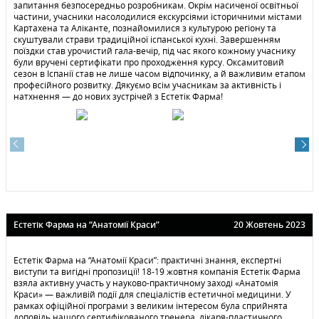
запитання безпосередньо розробникам. Окрім насиченої освітньої
частини, учасники насолодилися екскурсіями історичними містами
Картахена та Аліканте, познайомилися з культурою регіону та
скуштували страви традиційної іспанської кухні. Завершенням
поїздки став урочистий гала-вечір, під час якого кожному учаснику
були вручені сертифікати про проходження курсу. Оксамитовий
сезон в Іспанії став не лише часом відпочинку, а й важливим етапом
професійного розвитку. Дякуємо всім учасникам за активність і
натхнення — до нових зустрічей з Естетiк Фарма!
Естетік Фарма на “Анатомії Краси”
20 Жовтень 2023
Естетік Фарма на “Анатомії Краси”: практичні знання, експертні
виступи та вигідні пропозиції! 18-19 жовтня компанія Естетік Фарма
взяла активну участь у науково-практичному заході «Анатомія
Краси» — важливій події для спеціалістів естетичної медицини. У
рамках офіційної програми з великим інтересом була сприйнята
доповідь нашого сертифікованого тренера, лікаря-пластичного