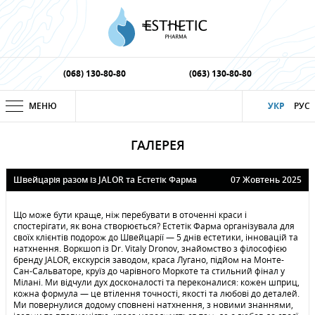
(068) 130-80-80
(063) 130-80-80
МЕНЮ
УКР
РУС
ГАЛЕРЕЯ
Швейцарія разом із JALOR та Естетiк Фарма
07 Жовтень 2025
Що може бути краще, ніж перебувати в оточенні краси і
спостерігати, як вона створюється? Естетік Фарма організувала для
своїх клієнтів подорож до Швейцарії — 5 днів естетики, інновацій та
натхнення. Воркшоп із Dr. Vitaly Dronov, знайомство з філософією
бренду JALOR, екскурсія заводом, краса Лугано, підйом на Монте-
Сан-Сальваторе, круїз до чарівного Моркоте та стильний фінал у
Мілані. Ми відчули дух досконалості та переконалися: кожен шприц,
кожна формула — це втілення точності, якості та любові до деталей.
Ми повернулися додому сповнені натхнення, з новими знаннями,