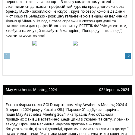
аеропорт – готель – аеропорт - 3 ночі у комфортному готелі зі
смачними сніданками - професійний курс від провідного експерта
бренду JALOR - захоплюючі екскурсії: круїз по озеру Комо, відвідини
міст Комо та Беладжіо - розкішну гала-вечерю з видом на величний
Дуомо ді Мілано Ця подія стала справжнім святом для душі та
натхненням для професійного розвитку. ЕСТЕТIK ФАРМА дякує всім,
хто був з нами у цій незабутній мандрівці. Попереду — нові події,
країни та досягнення!
May Aesthetics Meeting 2024
02 Червень 2024
Естетік Фарма стала GOLD-партнером May Aesthetics Meeting 2024 4–
5 червня 2024 року у Києві в КВЦ "Парковий" відбулася щорічна
подія May Aesthetics Meeting 2024, яка традиційно об’єднала
провідних фахівців естетичної медицини з України та світу. У рамках
заходу: Пройшла насичена наукова програма — клуб
ботулотоксинів, фахові доповіді, практичні майстер-класи та дискусії
на актуальні теми. Учасники мали змогу поспілкуватися з колегами,