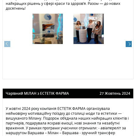
найкращих рішень у сфері краси та здоров’я. Разом — до нових
досягнень!
Чарівний МІЛАН з ЕСТЕТIK ФАРМА
27 Жовтень 2024
У жовтні 2024 року компанія ЕСТЕТIK ФАРМА організувала
неймовірну мотиваційну поїздку до столиці моди та естетики —
вишуканого Мілану. Подорож об’єднала наших найкращих клієнтів і
партнерів, подарувала яскраві емоції, нові знання та незабутні
враження. У рамках програми учасники отримали: - авіапереліт за
маршрутом Варшава – Мілан – Варшава - зручний трансфер