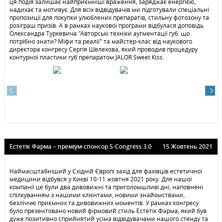
ця подія залишає найприємніші враження, заряджає енергією,
надихає та мотивує. Для всіх відвідувачів ми підготували спеціальні
пропозиції для покупки улюблених препаратів, стильну фотозону та
розіграш призів. А в рамках наукової програми відбулася доповідь
Олександра Туркевича "Авторські техніки аугментації губ: що
потрібно знати? Міфи та реалії" та майстер-клас від наукового
директора конгресу Сергія Шелехова, який проводив процедуру
контурної пластики губ препаратом JALOR Sweet Kiss.
Естетiк Фарма – преміум-спонсор S-Congress 3.0
15 Жовтень 2021
Наймасштабніший у Східній Європі захід для фахівців естетичної
медицини відбувся у Києві 10-11 жовтня 2021 року. Для нашої
компанії це були два дивовижні та приголомшливі дні, наповнені
спілкуванням з нашими клієнтами, новими знайомствами,
безліччю приємних та дивовижних моментів. У рамках конгресу
було презентовано новий фірмовий стиль Естетiк Фарма, який був
дуже позитивно сприйнятий усіма відвідувачами нашого стенду та