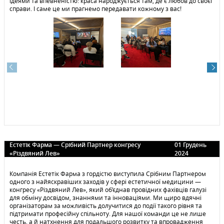
ідеями та впевненістю: краса народжується там, де є любов до своєї
справи. І саме це ми прагнемо передавати кожному з вас!
Естетiк Фарма — Срібний Партнер конгресу
01 Грудень
«Різдвяний Лев»
2024
Компанія Естетiк Фарма з гордістю виступила Срібним Партнером
одного з найяскравіших заходів у сфері естетичної медицини —
конгресу «Різдвяний Лев», який об’єднав провідних фахівців галузі
для обміну досвідом, знаннями та інноваціями. Ми щиро вдячні
організаторам за можливість долучитися до події такого рівня та
підтримати професійну спільноту. Для нашої команди це не лише
честь, а й натхнення для подальшого розвитку та впровадження