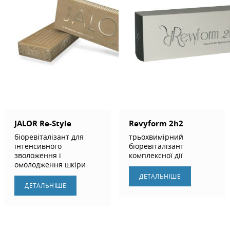
JALOR Re-Style
Revyform 2h2
біоревіталізант для
трьохвимірний
інтенсивного
біоревіталізант
зволоження і
комплексної дії
омолодження шкіри
ДЕТАЛЬНIШЕ
ДЕТАЛЬНIШЕ