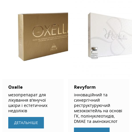
Oxelle
Revyform
мезопрепарат для
інноваційний та
лікування в'янучої
синергічний
шкіри і естетичних
реструктуруючий
недоліків
мезококтейль на основі
ГК, полінуклеотидів,
DMAE та амінокислот
ДЕТАЛЬНIШЕ