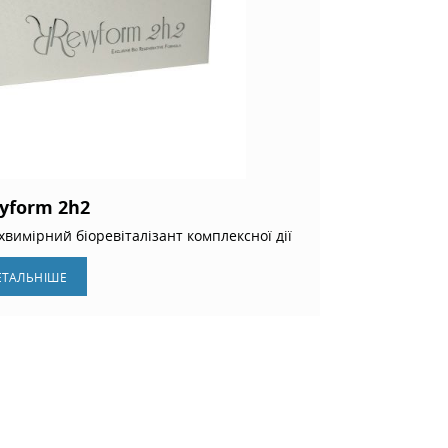
yform 2h2
хвимірний біоревіталізант комплексної дії
ЕТАЛЬНIШЕ