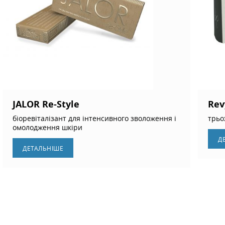
JALOR Re-Style
Rev
біоревіталізант для інтенсивного зволоження і
трьо
омолодження шкіри
Д
ДЕТАЛЬНIШЕ