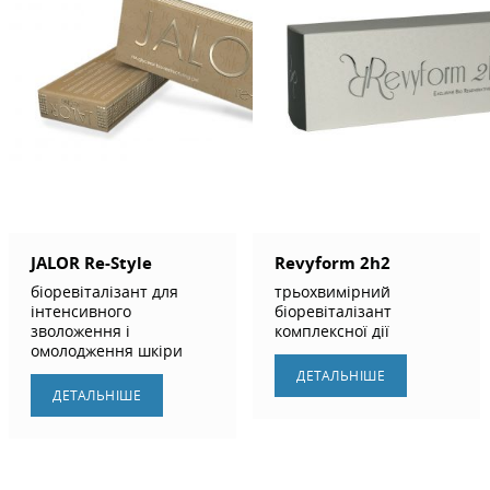
JALOR Re-Style
Revyform 2h2
біоревіталізант для
трьохвимірний
інтенсивного
біоревіталізант
зволоження і
комплексної дії
омолодження шкіри
ДЕТАЛЬНIШЕ
ДЕТАЛЬНIШЕ