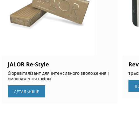
JALOR Re-Style
Rev
біоревіталізант для інтенсивного зволоження і
трьо
омолодження шкіри
Д
ДЕТАЛЬНIШЕ