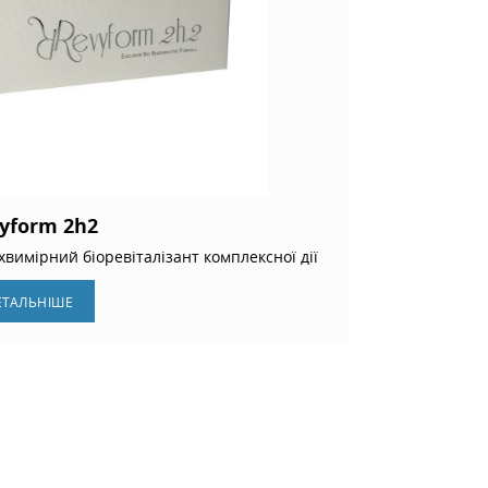
yform 2h2
хвимірний біоревіталізант комплексної дії
ЕТАЛЬНIШЕ